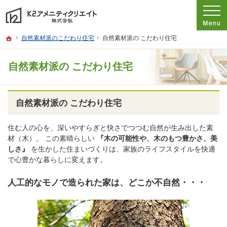
プロの目線からご提案。愛知県名古屋市の注文住宅・新築戸建てを手がける工務店
愛知県名古屋市の新築・注文住宅・新築戸建てを手がける工務店ならK2アメニテ
ホーム
自然素材派のこだわり住宅
自然素材派の こだわり住宅
自然素材派の こだわり住宅
自然素材派の こだわり住宅
住む人の心を、深いやすらぎと快さでつつむ自然が生み出した素
材（木）。 この素晴らしい
『木の可能性や、木のもつ豊かさ、美
しさ』
を生かした住まいづくりは、家族のライフスタイルを快適
で心豊かな暮らしに変えます。
人工的なモノで造られた家は、どこか不自然・・・