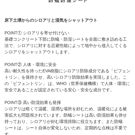
床下土壌からのシロアリと湿気をシャットアウト
POINT① シロアリを寄せ付けない
基礎コンクリート下部に防蟻・防湿シートを全面に敷き詰める工
法で、シロアリに対する忌避性能によって地中から侵入してくる
シロアリをシャットアウトします。
POINT② 人体・環境に安全
高い耐久性を持ったEVA樹脂にシロアリ防除成分である「ビフェン
トリン」を保持させ、高いシロアリ防除効果を実現しました。こ
の「ビフェントリン」 は、WHO（世界保健機構）で人体・環境に
安全であることが認定されている安心・安全な成分です。
POINT③ 高い防湿効果も発揮
シロアリは暗くて温暖、湿潤な場所を好むため、温暖化による被
害拡大も問題視されています。防蟻シートは高い防湿効果も併せ
持っており、シロアリが好む環境排除に役立ちます。また防蟻
シートは、シート自体が変化しないため、定期的な点検は不要で
す。