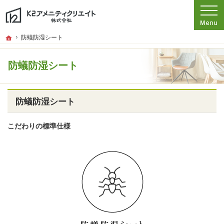
プロの目線からご提案。愛知県名古屋市の注文住宅・新築戸建てを手がける工務店
愛知県名古屋市の新築・注文住宅・新築戸建てを手がける工務店ならK2アメニテ
ホーム
防蟻防湿シート
防蟻防湿シート
防蟻防湿シート
こだわりの標準仕様